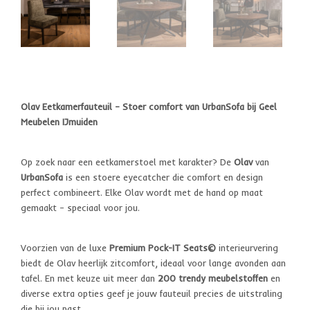
Olav Eetkamerfauteuil – Stoer comfort van UrbanSofa bij Geel
Meubelen IJmuiden
Op zoek naar een eetkamerstoel met karakter? De
Olav
van
UrbanSofa
is een stoere eyecatcher die comfort en design
perfect combineert. Elke Olav wordt met de hand op maat
gemaakt – speciaal voor jou.
Voorzien van de luxe
Premium Pock-IT Seats©
interieurvering
biedt de Olav heerlijk zitcomfort, ideaal voor lange avonden aan
tafel. En met keuze uit meer dan
200 trendy meubelstoffen
en
diverse extra opties geef je jouw fauteuil precies de uitstraling
die bij jou past.