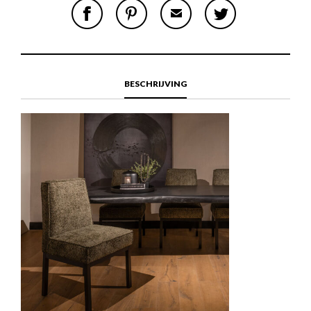
S
P
E
T
H
I
M
W
A
N
A
E
R
T
I
E
E
H
L
T
O
I
A
T
N
S
F
H
F
I
R
I
BESCHRIJVING
A
T
I
S
C
E
E
I
E
M
N
T
B
D
E
O
M
O
K