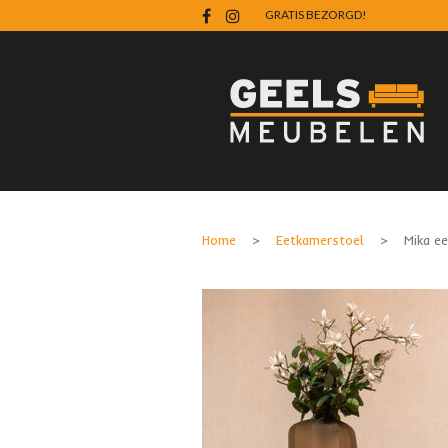
GRATIS BEZORGD!
Home
>
Eetkamerstoel
> Mika eet