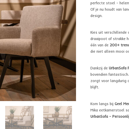
perfecte stoel – helem
Of je nu houdt van land
design.
Kies uit verschillende
draaipoot of strakke 
één van de
200+ trend
die niet alleen mooi o
Dankzij de
UrbanSofa 
bovendien fantastisch
zorgt voor langdurig 
blijft.
Kom langs bij
Geel Meu
Mika eetkamerstoel s
UrbanSofa – Persoonlij