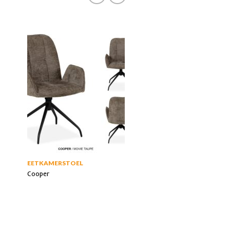
EETKAMERSTOEL
EETKAMERSTOEL
Cooper
Eetkamerstoel Albany
B1,2,3