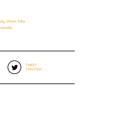
oel
,
Urban Sofa
.
bansofa
.
TWEET
THIS ITEM