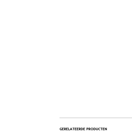
GERELATEERDE PRODUCTEN