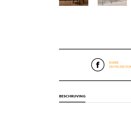
SHARE
ON FACEBOO
BESCHRIJVING