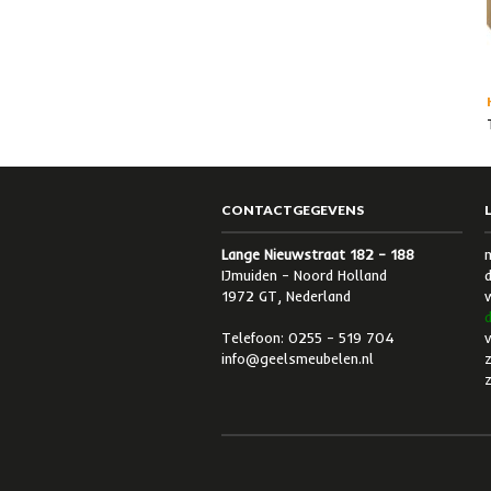
CONTACTGEGEVENS
Lange Nieuwstraat 182 – 188
IJmuiden – Noord Holland
d
1972 GT, Nederland
d
Telefoon: 0255 – 519 704
v
info@geelsmeubelen.nl
z
z