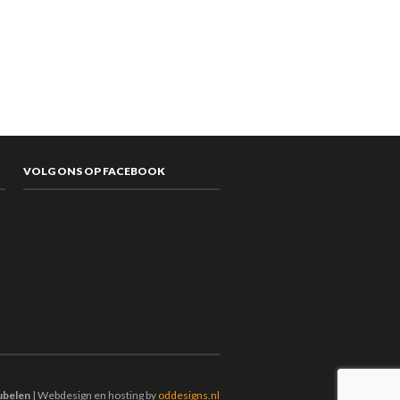
VOLG ONS OP FACEBOOK
ubelen
| Webdesign en hosting by
oddesigns.nl