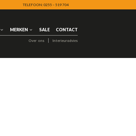
TELEFOON: 0255 – 519 704
NAVIGATION
MERKEN
SALE
CONTACT
Over ons
Interieuradvies
NAVIGATION