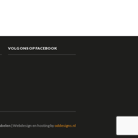
VOLG ONS OP FACEBOOK
ubelen
| Webdesign en hosting by
oddesigns.nl