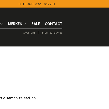
TELEFOON: 0255 – 519 704
NAVIGATION
MERKEN
SALE
CONTACT
Over ons
Interieuradvies
NAVIGATION
tie samen te stellen.