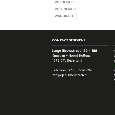
VITINEKAST
VITRINEKAST
WANDKAST
CONTACTGEGEVENS
Lange Nieuwstraat 182 – 188
IJmuiden – Noord Holland
d
1972 GT, Nederland
d
Telefoon: 0255 – 519 704
v
info@geelsmeubelen.nl
z
z