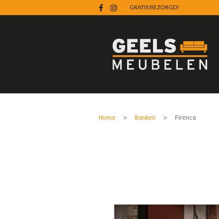
GRATIS BEZORGD!
Home
>
Banken
> Firenca