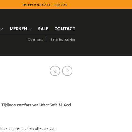
TELEFOON: 0255 – 519 704
NAVIGATION
MERKEN
SALE
CONTACT
Over ons
Interieuradvies
NAVIGATION
 Tijdloos comfort van UrbanSofa bij Geel
lute topper uit de collectie van