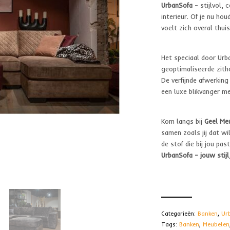
UrbanSofa
– stijlvol, 
interieur. Of je nu hou
voelt zich overal thuis
Het speciaal door Ur
geoptimaliseerde zitho
De verfijnde afwerkin
een luxe blikvanger me
Kom langs bij
Geel Meu
samen zoals jij dat wi
de stof die bij jou past
UrbanSofa – jouw stijl
Categorieën:
Banken
,
Ur
Tags:
Banken
,
Meubelen