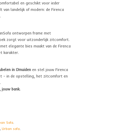
comfortabel en geschikt voor ieder
dt van landelijk of modern: de Firenca
.
banSofa ontworpen frame met
ek zorgt voor uitzonderlijk zitcomfort.
g met elegante bies maakt van de Firenca
t karakter.
belen in IJmuiden
en stel jouw Firenca
lt – in de opstelling, het zitcomfort en
.
, jouw bank.
ban Sofa
.
,
Urban sofa
.